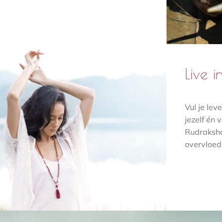
Live 
Vul je lev
jezelf én 
Rudraksha
overvloed