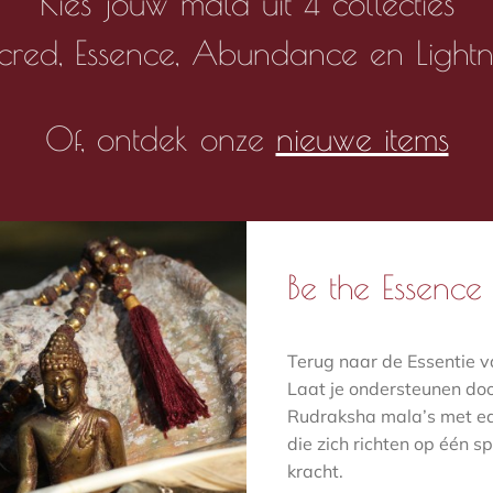
Kies jouw mala uit 4 collecties
cred, Essence, Abundance en Lightn
Of, ontdek onze
nieuwe items
Be the Essence
Terug naar de Essentie va
Laat je ondersteunen do
Rudraksha mala’s met e
die zich richten op één sp
kracht.