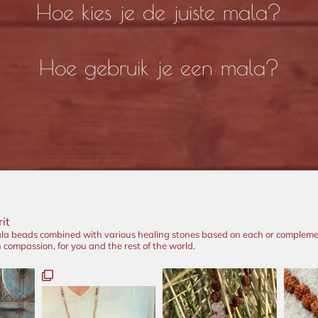
Hoe kies je de juiste mala?
Hoe gebruik je een mala?
it
la beads combined with various healing stones based on each or complem
compassion, for you and the rest of the world.