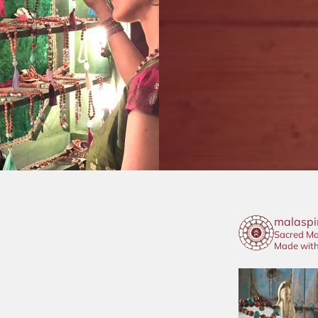
malaspir
Sacred Ma
Made with 