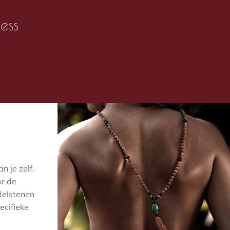
ess
n je zelf.
or de
delstenen
ecifieke