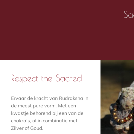
Sa
Respect the Sacred
Ervaar de kracht van Rudraksha in
de meest pure vorm. Met een
kwastje behorend bij een van de
chakra’s, of in combinatie met
Zilver of Goud.