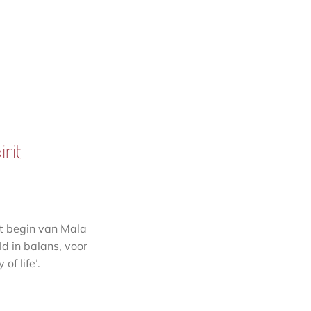
rit
t begin van Mala
d in balans, voor
f life’.