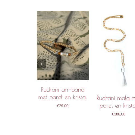
 WINKELMAND
IN WINKELMA
IN WINKELMAND
/
DETAILS
/
DETAILS
/
DETAILS
Rudrani armband
met parel en kristal
Rudrani mala 
parel en krist
€
29,00
€
108,00