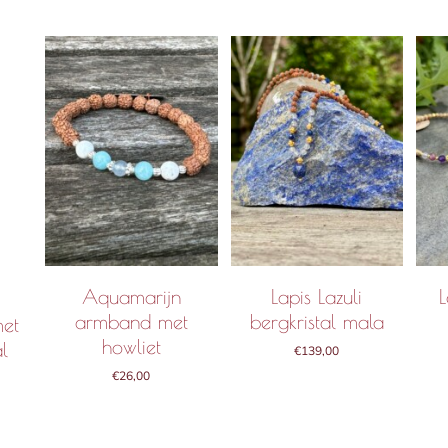
ND
IN WINKELMAND
IN WINKELMAND
/
DETAILS
/
DETAILS
Aquamarijn
Lapis Lazuli
armband met
bergkristal mala
met
howliet
al
€
139,00
€
26,00