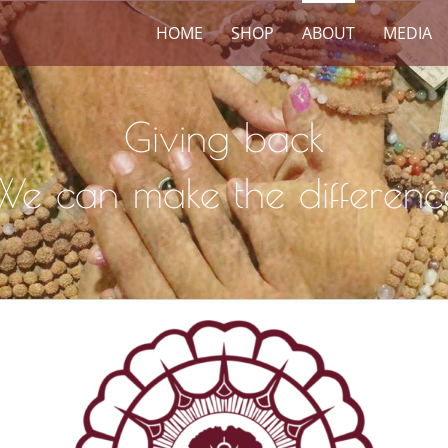
HOME
SHOP
ABOUT
MEDIA
Giving back
We can make the differenc