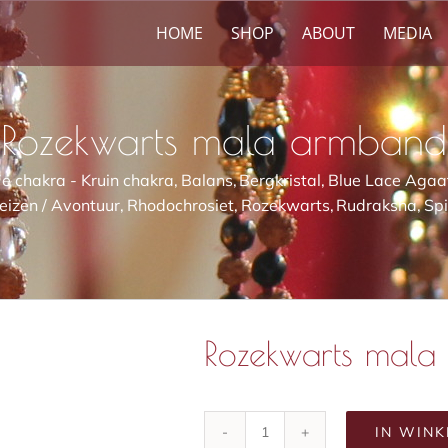
HOME
SHOP
ABOUT
MEDIA
Rozekwarts mala armband
e chakra - Kruin chakra
Balans
Bergkristal
Blue Lace Agaa
eizen / Avontuur
Rhodochrosiet
Rozekwarts
Rudraksha
Spi
Rozekwarts mal
IN WIN
Rozekwarts