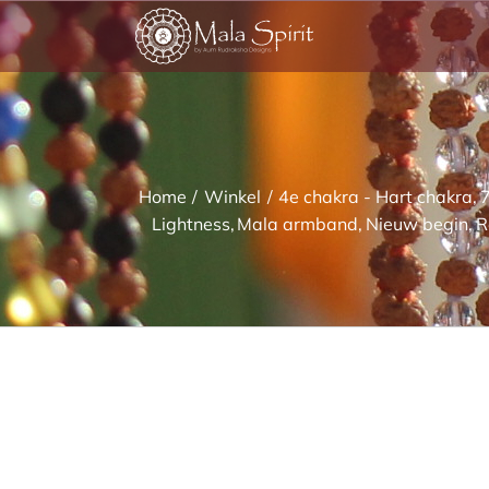
Ga
naar
inhoud
Home
Winkel
4e chakra - Hart chakra
7
Lightness
Mala armband
Nieuw begin
R