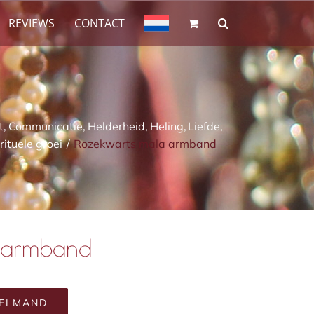
REVIEWS
CONTACT
t
Communicatie
Helderheid
Heling
Liefde
rituele groei
Rozekwarts mala armband
a armband
KELMAND