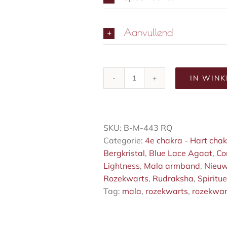
Aanvullend
IN WIN
Rozekwarts
mala
armband
aantal
SKU:
B-M-443 RQ
Categorie:
4e chakra - Hart cha
Bergkristal
,
Blue Lace Agaat
,
Co
Lightness
,
Mala armband
,
Nieuw
Rozekwarts
,
Rudraksha
,
Spiritue
Tag:
mala
,
rozekwarts
,
rozekwa