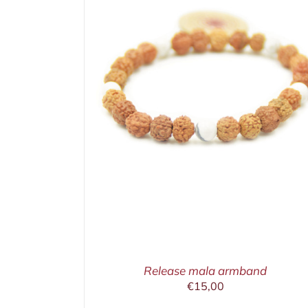
ETAILS
IN WINKELMAND
/
DETAILS
Release mala armband
€
15,00