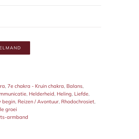
KELMAND
kra
,
7e chakra - Kruin chakra
,
Balans
,
mmunicatie
,
Helderheid
,
Heling
,
Liefde
,
 begin
,
Reizen / Avontuur
,
Rhodochrosiet
,
le groei
rts-armband