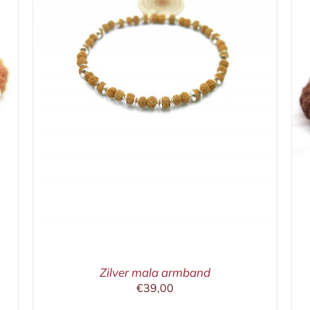
IN WINKELMAND
/
DETAILS
Zilver mala armband
€
39,00