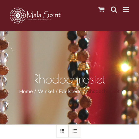
Ga
naar
inhoud
Rhodochrosiet
Home
Winkel
Edelsteen
Rhodochrosiet