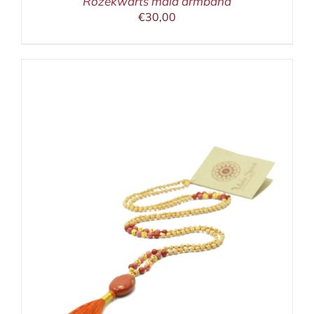
Rozekwarts mala armband
€
30,00