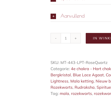
Aanvullend
IN WIN
Rozekwarts
mala
aantal
SKU:
MT-443-LPT-RoseQuartz
Categorie:
4e chakra - Hart cha
Bergkristal
,
Blue Lace Agaat
,
Co
Lightness
,
Mala ketting
,
Nieuw b
Rozekwarts
,
Rudraksha
,
Spiritue
Tag:
mala
,
rozekwarts
,
rozekwar