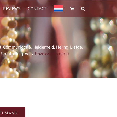
REVIEWS
CONTACT
t
Communicatie
Helderheid
Heling
Liefde
Spirituele groei
Rozekwarts mala
KELMAND