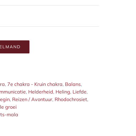
KELMAND
kra
,
7e chakra - Kruin chakra
,
Balans
,
mmunicatie
,
Helderheid
,
Heling
,
Liefde
,
egin
,
Reizen / Avontuur
,
Rhodochrosiet
,
le groei
ts-mala