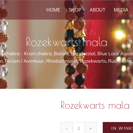
HOME
SHOP
ABOUT
MEDIA
Rozekwarts mala
e chakra - Kruin chakra
Balans
Bergkristal
Blue Lace Agaa
in
Reizen / Avontuur
Rhodochrosiet
Rozekwarts
Rudraksha
Rozekwarts mala
IN WIN
Rozekwarts