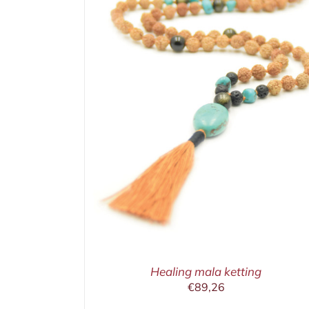
ETAILS
IN WINKELMAND
/
DETAILS
Healing mala ketting
€
89,26