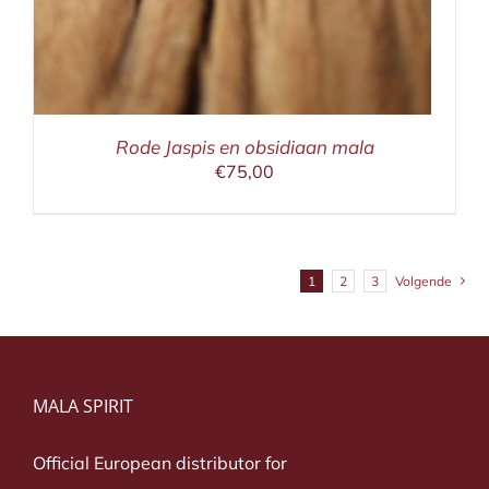
Rode Jaspis en obsidiaan mala
€
75,00
1
2
3
Volgende
MALA SPIRIT
Official European distributor for