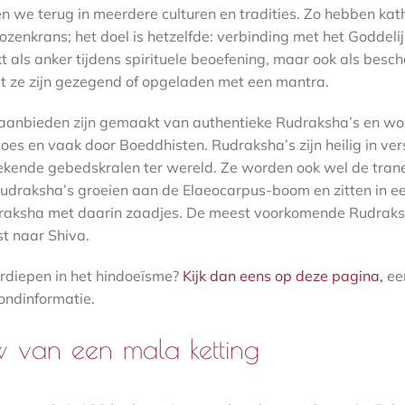
n we terug in meerdere culturen en tradities. Zo hebben kat
ozenkrans; het doel is hetzelfde: verbinding met het Goddel
kt als anker tijdens spirituele beoefening, maar ook als be
t ze zijn gezegend of opgeladen met een mantra.
 aanbieden zijn gemaakt van authentieke Rudraksha’s en wor
oes en vaak door Boeddhisten. Rudraksha’s zijn heilig in ver
bekende gebedskralen ter wereld. Ze worden ook wel de trane
draksha’s groeien aan de Elaeocarpus-boom en zitten in ee
draksha met daarin zaadjes. De meest voorkomende Rudraks
st naar Shiva.
erdiepen in het hindoeïsme?
Kijk dan eens op deze pagina,
ee
ondinformatie.
 van een mala ketting