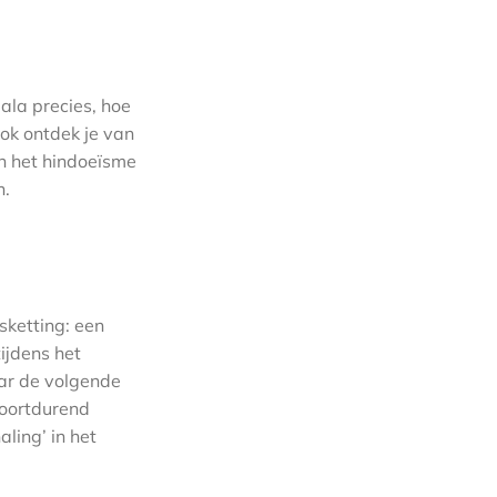
mala precies, hoe
ok ontdek je van
n het hindoeïsme
n.
sketting: een
ijdens het
aar de volgende
 voortdurend
ling’ in het