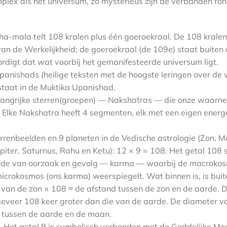
plex als het universum, zo mysterieus zijn de verbanden rond
a-mala telt 108 kralen plus één goeroekraal. De 108 krale
van de Werkelijkheid; de goeroekraal (de 109e) staat buiten d
digt dat wat voorbij het gemanifesteerde universum ligt.
Upanishads (heilige teksten met de hoogste leringen over de w
n staat in de Muktika Upanishad.
elangrijke sterren(groepen) — Nakshatras — die onze waarn
 Elke Nakshatra heeft 4 segmenten, elk met een eigen energe
terrenbeelden en 9 planeten in de Vedische astrologie (Zon, 
upiter, Saturnus, Rahu en Ketu): 12 × 9 = 108. Het getal 108 
rde van oorzaak en gevolg — karma — waarbij de macrokos
microkosmos (ons karma) weerspiegelt. Wat binnen is, is buit
van de zon × 108 ≈ de afstand tussen de zon en de aarde. 
geveer 108 keer groter dan die van de aarde. De diameter 
 tussen de aarde en de maan.
9. Het getal 9 is symbolisch verbonden met de Goddelijke M