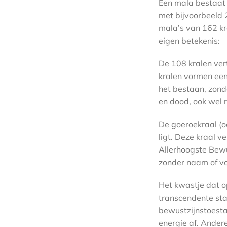
Een mala bestaat 
met bijvoorbeeld 2
mala’s van 162 kra
eigen betekenis:
De 108 kralen ver
kralen vormen een
het bestaan, zond
en dood, ook wel 
De goeroekraal (o
ligt. Deze kraal 
Allerhoogste Bewu
zonder naam of v
Het kwastje dat op
transcendente staa
bewustzijnstoesta
energie af. Ander