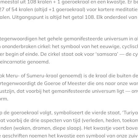
meestal uit 108 kralen + 1 goeroekraal en een kwastje. Er 
7 of 54 kralen (altijd +1 goeroekraal) voor kortere meditaties
len. Uitgangspunt is altijd het getal 108. Elk onderdeel va
tegenwoordigen het gehele gemanifesteerde universum in al
 ononderbroken cirkel: het symbool van het eeuwige, cyclisc
er begin of einde. De cirkel staat ook voor ‘samsara’ — de c
reïncarnatie genoemd.
ok Meru- of Sumeru-kraal genoemd) is de kraal die buiten de
vertegenwoordigt de Goeroe of Meester die ons naar onze ware
stzijn, dat voorbij het gemanifesteerde universum ligt — onv
orm.
 de goeroekraal volgt, symboliseert de vierde staat, ‘Turiya
t voorbij de drie aspecten van tijd (verleden, heden, toekom
nden (waken, dromen, diepe slaap). Het kwastje voert bove
e geschriften noemen het kwastje een symbool van onze zui