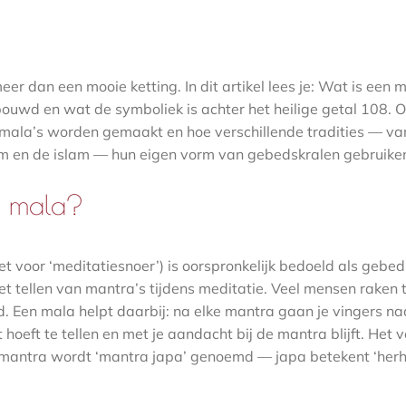
eer dan een mooie ketting. In dit artikel lees je: Wat is een 
ouwd en wat de symboliek is achter het heilige getal 108. O
mala’s worden gemaakt en hoe verschillende tradities — va
om en de islam — hun eigen vorm van gebedskralen gebruike
n mala?
t voor ‘meditatiesnoer’) is oorspronkelijk bedoeld als gebed
t tellen van mantra’s tijdens meditatie. Veel mensen raken t
d. Een mala helpt daarbij: na elke mantra gaan je vingers n
et hoeft te tellen en met je aandacht bij de mantra blijft. Het
mantra wordt ‘mantra japa’ genoemd — japa betekent ‘herha