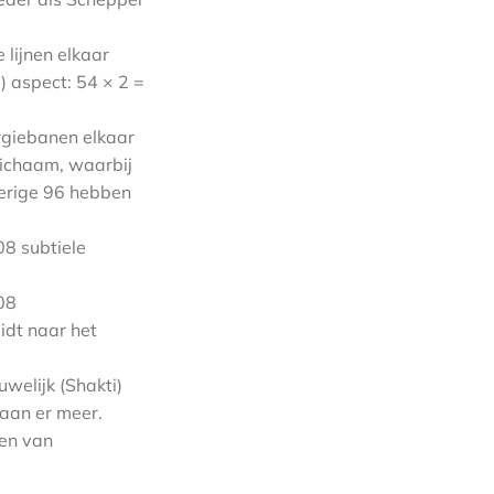
 lijnen elkaar
i) aspect: 54 × 2 =
rgiebanen elkaar
lichaam, waarbij
verige 96 hebben
08 subtiele
08
idt naar het
uwelijk (Shakti)
taan er meer.
men van