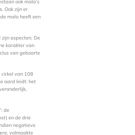
bestaan ook mala’s
. Ook zijn er
n de mala heeft een
 zijn aspecten. De
he karakter van
yclus van geboorte
 cirkel van 108
 aard leidt: het
eranderlijk,
’: de
st) en de drie
ndien negatieve
vere, volmaakte