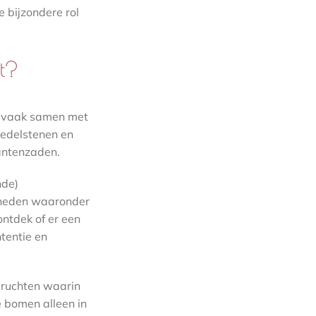
 bijzondere rol
t?
t vaak samen met
, edelstenen en
lantenzaden.
nde)
gheden waaronder
ntdek of er een
ntentie en
vruchten waarin
 bomen alleen in