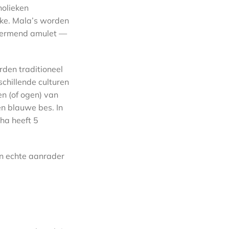
holieken
ijke. Mala’s worden
schermend amulet —
den traditioneel
schillende culturen
n (of ogen) van
n blauwe bes. In
ha heeft 5
n echte aanrader