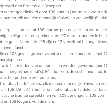
elateerd aan Brahma als Schepper).
ra wordt gedefinieerd door 108 punten (‘marmas’), waar drie
nijpunten, elk met een mannelijk (Shiva) en vrouwelijk (Shakt
e energielichaam kent 108 marma-punten: plekken waar ene
mige heilige teksten spreken van 107 marma-punten in het 
t de geest is. Van de 108 zijn er 12 van vitaal belang; de o
unende functie.
 zijn er 108 gevoelige zenuwcentra die corresponderen met 1
energiepunten.
ra, in het midden van de borst, zou worden gevormd door 1
 energielijnen (nadi’s). Eén daarvan, de sushumna nadi, le
n is het pad naar zelfrealisatie.
-alfabet telt 54 letters, elk met een mannelijk (Shiva) en vro
2 = 108. Dit is één manier om het alfabet in te delen; er bes
istische traditie spreekt men van 108 verlangens, 108 vor
d en 108 leugens van de mens.