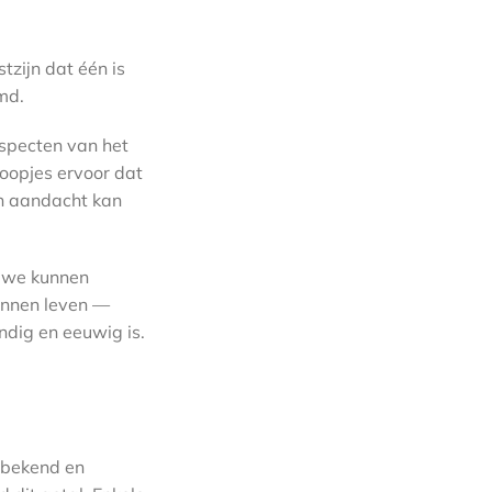
tzijn dat één is
md.
aspecten van het
oopjes ervoor dat
en aandacht kan
t we kunnen
unnen leven —
ndig en eeuwig is.
onbekend en