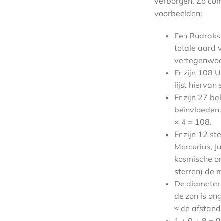
verborgen. Zo com
voorbeelden:
Een Rudraksh
totale aard 
vertegenwoor
Er zijn 108 
lijst hierva
Er zijn 27 b
beïnvloeden.
× 4 = 108.
Er zijn 12 s
Mercurius, J
kosmische o
sterren) de 
De diameter 
de zon is on
≈ de afstand
1 + 0 + 8 = 