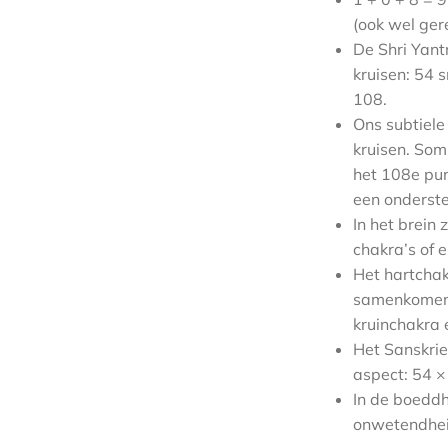
(ook wel ger
De Shri Yant
kruisen: 54 s
108.
Ons subtiel
kruisen. Som
het 108e pun
een onderste
In het brein
chakra’s of 
Het hartchak
samenkomende
kruinchakra e
Het Sanskriet
aspect: 54 × 
In de boeddh
onwetendhei