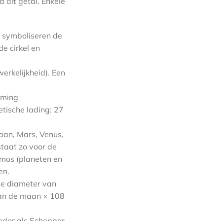
 dit getal. Enkele
n symboliseren de
e cirkel en
erkelijkheid). Een
eming
tische lading: 27
Maan, Mars, Venus,
staat zo voor de
mos (planeten en
en.
De diameter van
van de maan × 108
oeder als Schepper