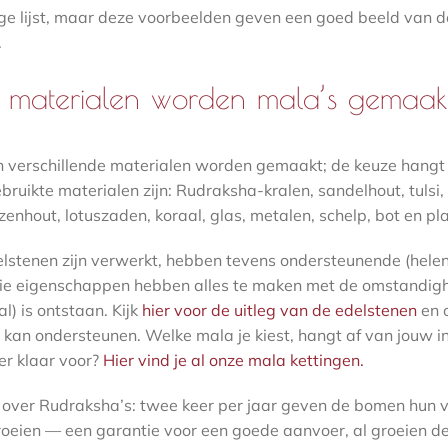
ige lijst, maar deze voorbeelden geven een goed beeld van de
.
 materialen worden mala’s gemaak
n verschillende materialen worden gemaakt; de keuze hang
ebruikte materialen zijn: Rudraksha-kralen, sandelhout, tulsi
zenhout, lotuszaden, koraal, glas, metalen, schelp, bot en p
lstenen zijn verwerkt, hebben tevens ondersteunende (hele
ie eigenschappen hebben alles te maken met de omstandi
l) is ontstaan. Kijk
hier voor de uitleg van de edelstenen
en o
ou kan ondersteunen. Welke mala je kiest, hangt af van jouw i
er klaar voor?
Hier vind je al onze mala kettingen.
over Rudraksha’s: twee keer per jaar geven de bomen hun 
oeien — een garantie voor een goede aanvoer, al groeien de