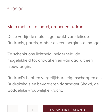
met
parel
€
108,00
en
kristal
Mala met kristal parel, amber en rudranis
aantal
Deze verfijnde mala is gemaakt van delicate
Rudranis, parels, amber en een bergkristal hanger.
Ze schenkt ons lichtheid, helderheid, de
mogelijkheid tot ontwaken en van daaruit een
nieuw begin.
Rudrani’s hebben vergelijkbare eigenschappen als
Rudraksha’s en bevorderen daarnaast Shakti, de
Goddelijke vrouwelijke kracht.
IN WINKELMAND