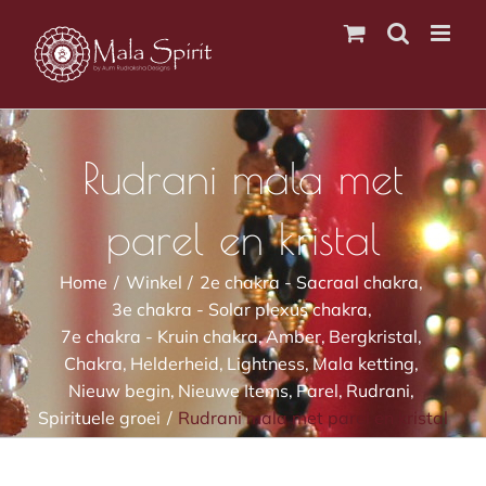
Ga
naar
inhoud
Rudrani mala met
parel en kristal
Home
Winkel
2e chakra - Sacraal chakra
3e chakra - Solar plexus chakra
7e chakra - Kruin chakra
Amber
Bergkristal
Chakra
Helderheid
Lightness
Mala ketting
Nieuw begin
Nieuwe Items
Parel
Rudrani
Spirituele groei
Rudrani mala met parel en kristal