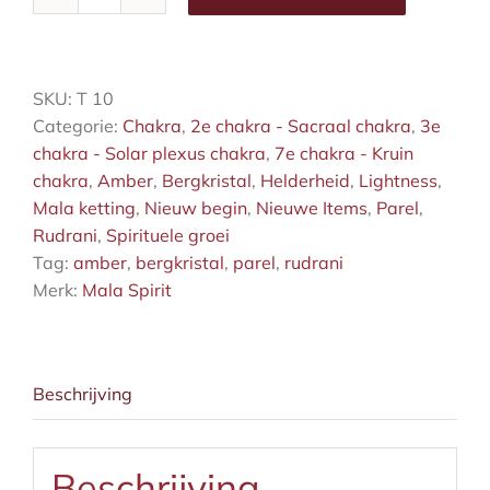
Rudrani
mala
met
parel
SKU:
T 10
en
Categorie:
Chakra
,
2e chakra - Sacraal chakra
,
3e
kristal
chakra - Solar plexus chakra
,
7e chakra - Kruin
aantal
chakra
,
Amber
,
Bergkristal
,
Helderheid
,
Lightness
,
Mala ketting
,
Nieuw begin
,
Nieuwe Items
,
Parel
,
Rudrani
,
Spirituele groei
Tag:
amber
,
bergkristal
,
parel
,
rudrani
Merk:
Mala Spirit
Beschrijving
Beschrijving