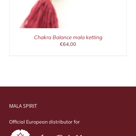
Chakra Balance mala ketting
€
64,00
MALA SPIRIT
Official European distributor for