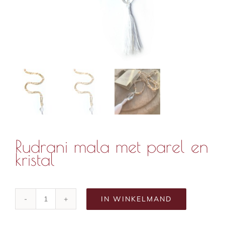
Rudrani mala met parel en
kristal
IN WINKELMAND
Rudrani
mala