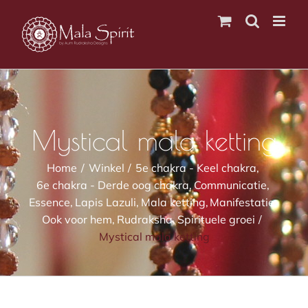
Ga
naar
inhoud
Mystical mala ketting
Home
Winkel
5e chakra - Keel chakra
6e chakra - Derde oog chakra
Communicatie
Essence
Lapis Lazuli
Mala ketting
Manifestatie
Ook voor hem
Rudraksha
Spirituele groei
Mystical mala ketting