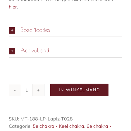
hier
.
Specificaties
Aanvullend
IN WINKELMAND
Mystical
mala
ketting
aantal
SKU:
MT-188-LP-Lapiz-T028
Categorie:
5e chakra - Keel chakra
,
6e chakra -