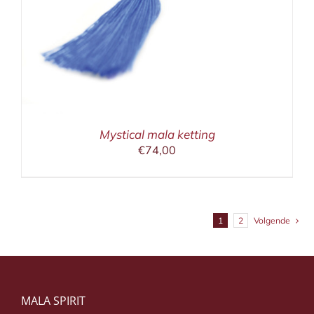
Mystical mala ketting
€
74,00
1
2
Volgende
MALA SPIRIT