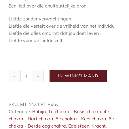
Een lied over die onuitputtelijke bron.
Liefde zonder verwachtingen
Liefde die vertelt over de vrijheid van het individu
Liefde die alles omarmt dat jou doet leven
Liefde voor de Liefde zelf
IN WINKELMAND
When
Ruby
meets
Sapphire
SKU:
MT 443 LPT Ruby
mala
Categorie:
Robijn
,
1e chakra - Basis chakra
,
4e
aantal
chakra - Hart chakra
,
5e chakra - Keel chakra
,
6e
chakra - Derde oog chakra
,
Edelsteen
,
Kracht
,