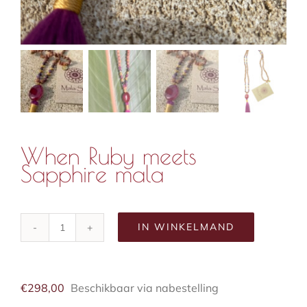
When Ruby meets
Sapphire mala
IN WINKELMAND
When
Ruby
meets
Sapphire
€
298,00
Beschikbaar via nabestelling
mala