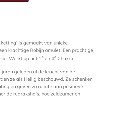
 ketting’ is gemaakt van unieke
en krachtige Robijn amulet. Een prachtige
e
e
ie. Werkt op het 1
en 4
Chakra.
jaren geleden al de kracht van de
orden ze als Heilig beschouwd. Ze schenken
chting en geven zo ruimte aan positieve
ner de rudraksha’s, hoe zeldzamer en