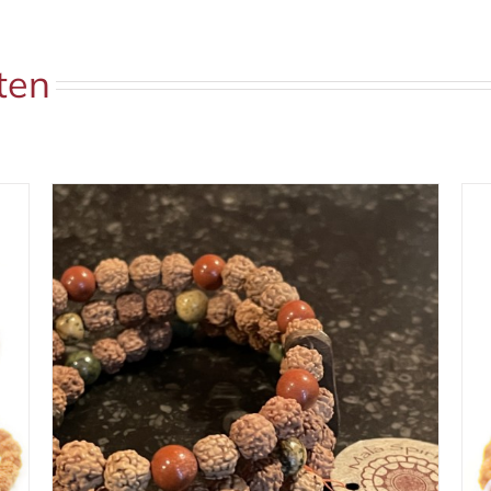
ten
IN WINKELMAND
/
DETAILS