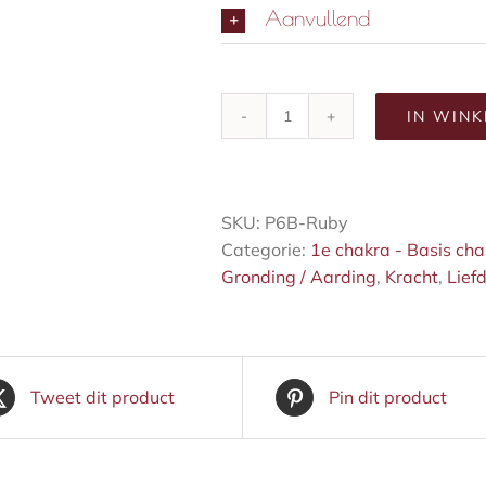
Aanvullend
IN WIN
Royal
Stone
mala
ketting
SKU:
P6B-Ruby
aantal
Categorie:
1e chakra - Basis cha
Gronding / Aarding
,
Kracht
,
Lief
Tweet dit product
Pin dit product