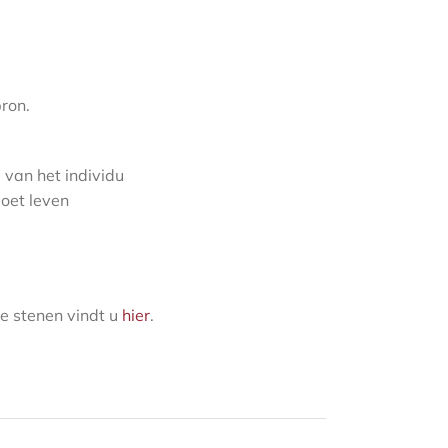
bron.
d van het individu
doet leven
e stenen vindt u
hier
.