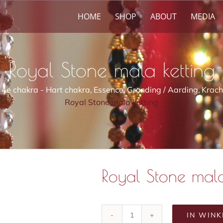
HOME
SHOP
ABOUT
MEDIA
Royal Stone mala ketting
4e chakra - Hart chakra
Essence
Gronding / Aarding
Krach
Royal Stone mala ketting
Royal Stone mala
IN WIN
Royal