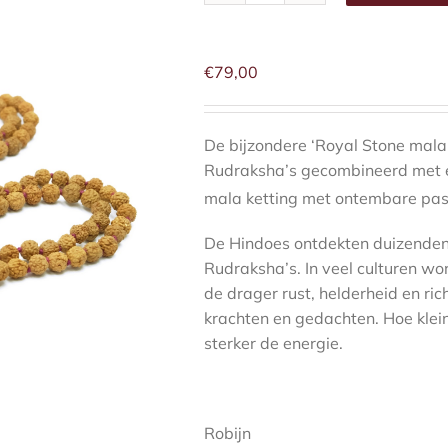
Stone
mala
ketting
€
79,00
aantal
De bijzondere ‘Royal Stone mala
Rudraksha’s gecombineerd met e
mala ketting met ontembare pass
De Hindoes ontdekten duizenden 
Rudraksha’s. In veel culturen w
de drager rust, helderheid en ri
krachten en gedachten. Hoe klei
sterker de energie.
Robijn