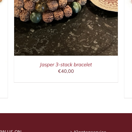
Jasper 3-stack bracelet
€
40,00