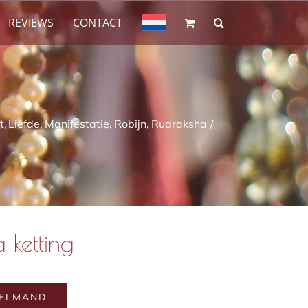
REVIEWS
CONTACT
t
Liefde
Manifestatie
Robijn
Rudraksha
 ketting
KELMAND