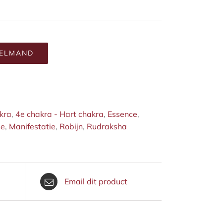
KELMAND
kra
,
4e chakra - Hart chakra
,
Essence
,
de
,
Manifestatie
,
Robijn
,
Rudraksha
Email dit product