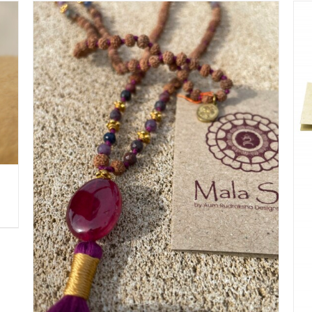
IN WINKELMAND
/
DETAILS