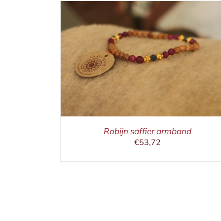
ETAILS
IN WINKELMAND
/
DETAILS
Robijn saffier armband
€
53,72