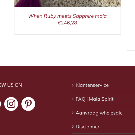
When Ruby meets Sapphire mala
€
246,28
OW US ON
Klantenservice
FAQ | Mala Spirit
Aanvraag wholesale
Disclaimer