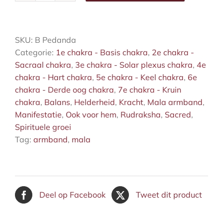
armband
Pedanda
aantal
SKU:
B Pedanda
Categorie:
1e chakra - Basis chakra
,
2e chakra -
Sacraal chakra
,
3e chakra - Solar plexus chakra
,
4e
chakra - Hart chakra
,
5e chakra - Keel chakra
,
6e
chakra - Derde oog chakra
,
7e chakra - Kruin
chakra
,
Balans
,
Helderheid
,
Kracht
,
Mala armband
,
Manifestatie
,
Ook voor hem
,
Rudraksha
,
Sacred
,
Spirituele groei
Tag:
armband
,
mala
Deel op Facebook
Tweet dit product