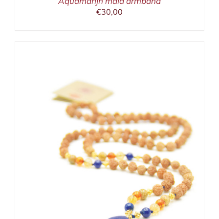
Aquamarijn mala armband
€
30,00