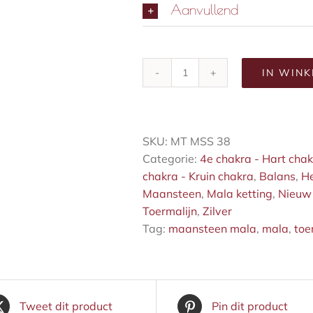
Aanvullend
IN WIN
Maansteen-
toermalijn-
mala
aantal
SKU:
MT MSS 38
Categorie:
4e chakra - Hart cha
chakra - Kruin chakra
,
Balans
,
He
Maansteen
,
Mala ketting
,
Nieuw
Toermalijn
,
Zilver
Tag:
maansteen mala
,
mala
,
toe
Tweet dit product
Pin dit product