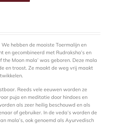
 We hebben de mooiste Toermalijn en
t en gecombineerd met Rudraksha’s en
 of the Moon mala’ was geboren. Deze mala
de en troost. Ze maakt de weg vrij maakt
ntwikkelen.
ostbaar. Reeds vele eeuwen worden ze
voor puja en meditatie door hindoes en
orden als zeer heilig beschouwd en als
enaar of gebruiker. In de veda’s worden de
van mala’s, ook genoemd als Ayurvedisch