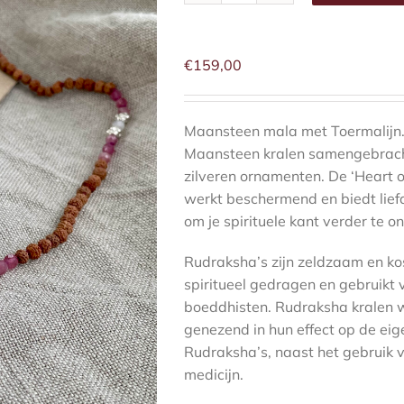
toermalijn-
mala
aantal
€
159,00
Maansteen mala met Toermalijn.
Maansteen kralen samengebrach
zilveren ornamenten. De ‘Heart
werkt beschermend en biedt lief
om je spirituele kant verder te o
Rudraksha’s zijn zeldzaam en k
spiritueel gedragen en gebruikt 
boeddhisten. Rudraksha kralen w
genezend in hun effect op de eig
Rudraksha’s, naast het gebruik 
medicijn.