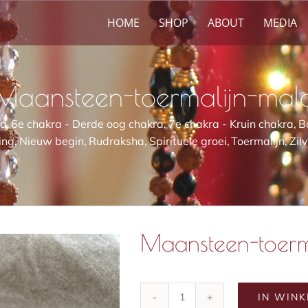
HOME
SHOP
ABOUT
MEDIA
Maansteen-toermalijn-mal
ra
6e chakra - Derde oog chakra
7e chakra - Kruin chakra
B
ing
Nieuw begin
Rudraksha
Spirituele groei
Toermalijn
Zil
Maansteen-toerm
IN WIN
Maansteen-