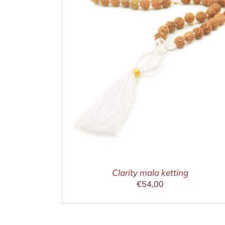
ETAILS
IN WINKELMAND
/
DETAILS
Clarity mala ketting
€
54,00