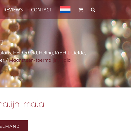
REVIEWS
CONTACT
a
alans
Helderheid
Heling
Kracht
Liefde
ver
Maansteen-toermalijn-mala
alijn-mala
KELMAND