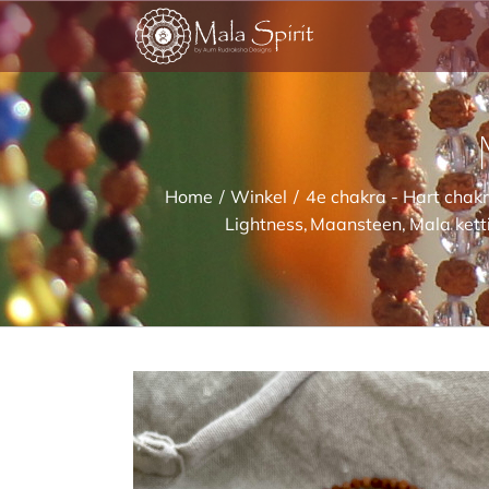
Ga
naar
inhoud
Home
Winkel
4e chakra - Hart chak
Lightness
Maansteen
Mala kett