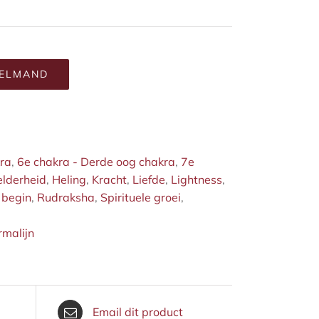
KELMAND
kra
,
6e chakra - Derde oog chakra
,
7e
lderheid
,
Heling
,
Kracht
,
Liefde
,
Lightness
,
 begin
,
Rudraksha
,
Spirituele groei
,
rmalijn
Email dit product