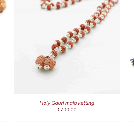
IN WINKELMAND
/
DETAILS
Holy Gauri mala ketting
€
700,00