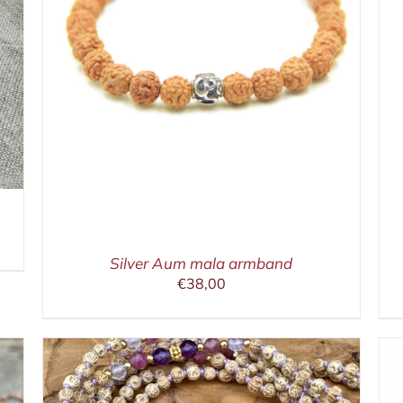
IN WINKELMAND
/
DETAILS
Silver Aum mala armband
€
38,00