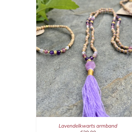
ETAILS
IN WINKELMAND
/
DETAILS
Lavendelkwarts armband