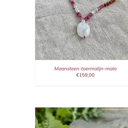
IN WINKELMAND
/
DETAILS
Maansteen-toermalijn-mala
€
159,00