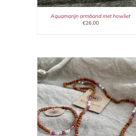
Aquamarijn armband met howliet
€
26,00
ETAILS