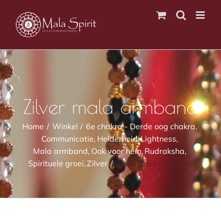
Ga
naar
inhoud
Zilver mala armband
Home
Winkel
6e chakra - Derde oog chakra
Communicatie
Helderheid
Lightness
Mala armband
Ook voor hem
Rudraksha
Spirituele groei
Zilver
Zilver mala armband