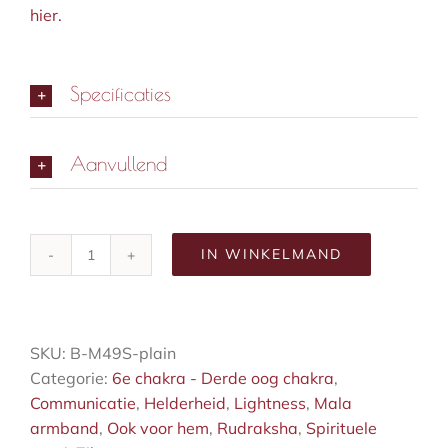
hier.
Specificaties
Aanvullend
IN WINKELMAND
Zilver
mala
armband
aantal
SKU:
B-M49S-plain
Categorie:
6e chakra - Derde oog chakra
,
Communicatie
,
Helderheid
,
Lightness
,
Mala
armband
,
Ook voor hem
,
Rudraksha
,
Spirituele