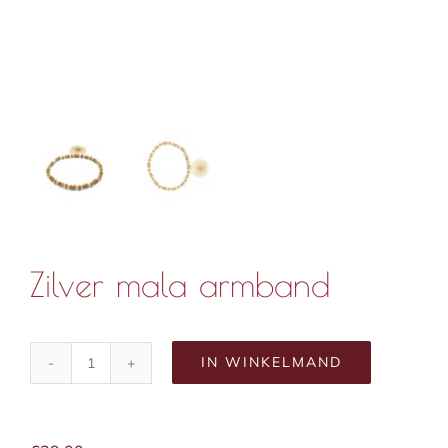
Zilver mala armband
IN WINKELMAND
Zilver
mala
armband