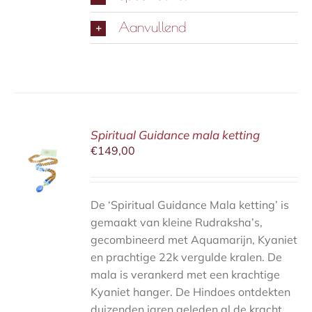
Aanvullend
Spiritual Guidance mala ketting
€
149,00
MAND
S
De ‘Spiritual Guidance Mala ketting’ is
gemaakt van kleine Rudraksha’s,
gecombineerd met Aquamarijn, Kyaniet
en prachtige 22k vergulde kralen. De
mala is verankerd met een krachtige
Kyaniet hanger. De Hindoes ontdekten
duizenden jaren geleden al de kracht