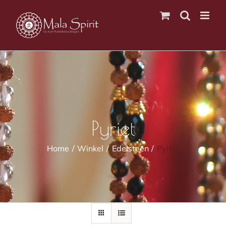
Ga
naar
inhoud
Pyriet
Home
Winkel
Edelsteen
Pyriet