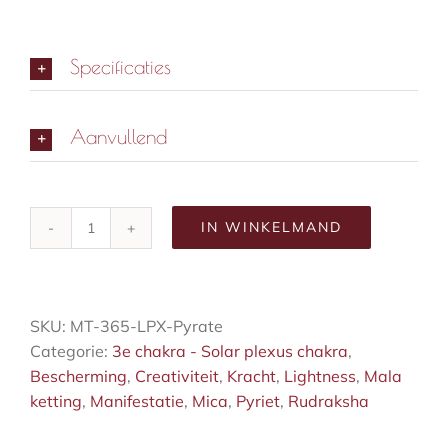
Specificaties
Aanvullend
IN WINKELMAND
Abundance
mala
ketting
aantal
SKU:
MT-365-LPX-Pyrate
Categorie:
3e chakra - Solar plexus chakra
,
Bescherming
,
Creativiteit
,
Kracht
,
Lightness
,
Mala
ketting
,
Manifestatie
,
Mica
,
Pyriet
,
Rudraksha