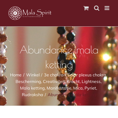
Ga
naar
inhoud
Abundance mala
ketting
Home
Winkel
3e chakra - Solar plexus chakra
Bescherming
Creativiteit
Kracht
Lightness
Mala ketting
Manifestatie
Mica
Pyriet
Rudraksha
Abundance mala ketting