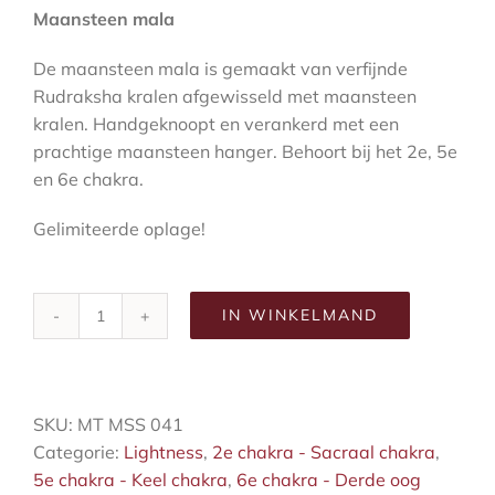
Maansteen mala
De maansteen mala is gemaakt van verfijnde
Rudraksha kralen afgewisseld met maansteen
kralen. Handgeknoopt en verankerd met een
prachtige maansteen hanger. Behoort bij het 2e, 5e
en 6e chakra.
Gelimiteerde oplage!
IN WINKELMAND
Maansteen
mala
aantal
SKU:
MT MSS 041
Categorie:
Lightness
,
2e chakra - Sacraal chakra
,
5e chakra - Keel chakra
,
6e chakra - Derde oog