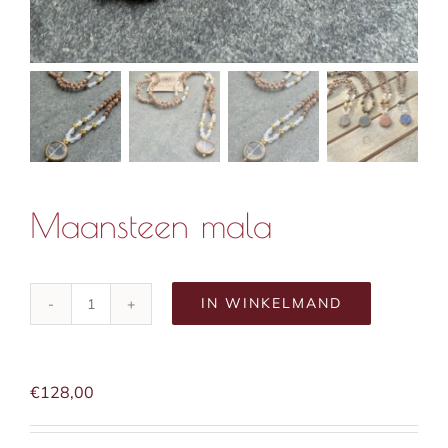
Maansteen mala
IN WINKELMAND
Maansteen
mala
aantal
€
128,00