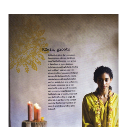
View
Larger
Image