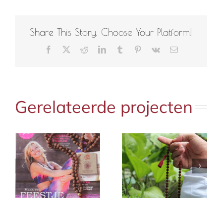
Share This Story, Choose Your Platform!
Facebook
X
Reddit
LinkedIn
Tumblr
Pinterest
Vk
E-
mail
Gerelateerde projecten
e
Yoga krant
Yoga magazine