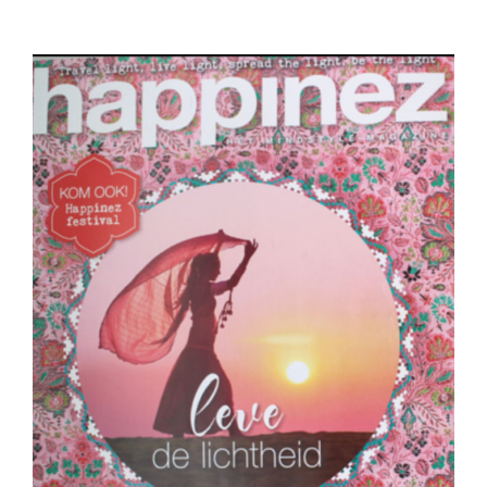
View
Larger
Image