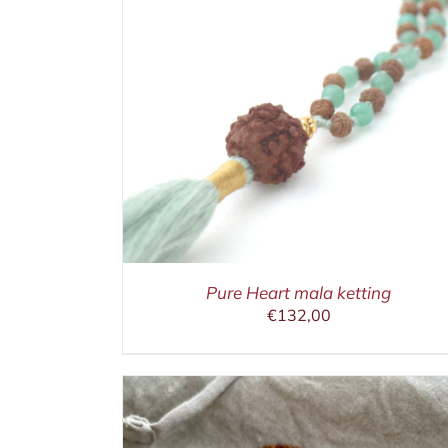
ETAILS
IN WINKELMAND
/
DETAILS
Pure Heart mala ketting
€
132,00