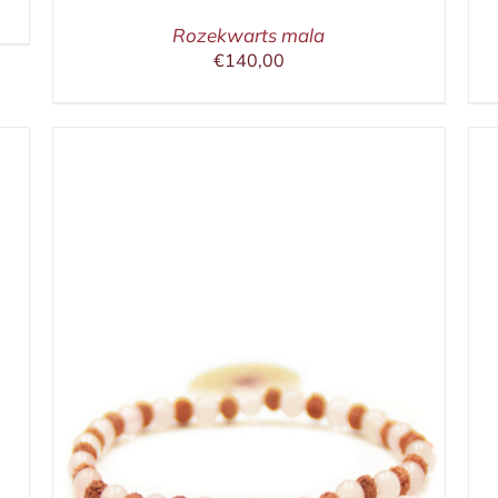
Rozekwarts mala
€
140,00
IN WINKELMAND
/
DETAILS