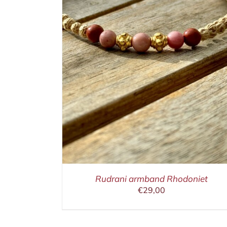
ETAILS
IN WINKELMAND
/
DETAILS
Rudrani armband Rhodoniet
€
29,00