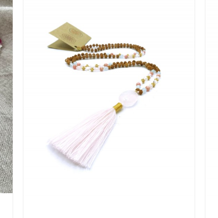
IN WINKELMAND
/
DETAILS