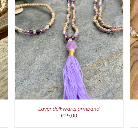
IN WINKELMAND
/
DETAILS
Lavendelkwarts armband
€
29,00