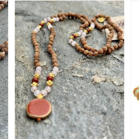
IN WINKELMAND
/
DETAILS