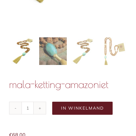
mala-ketting-amazoniet
IN WINKELMAND
mala-
ketting-
amazoniet
aantal
€
68,00