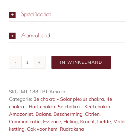
Specificaties
Aanvullend
IN WINKELMAND
mala-
ketting-
amazoniet
aantal
SKU:
MT 188 LPT Amazo
Categorie:
3e chakra - Solar plexus chakra
,
4e
chakra - Hart chakra
,
5e chakra - Keel chakra
,
Amazoniet
,
Balans
,
Bescherming
,
Citrien
,
Communicatie
,
Essence
,
Heling
,
Kracht
,
Liefde
,
Mala
ketting
,
Ook voor hem
,
Rudraksha