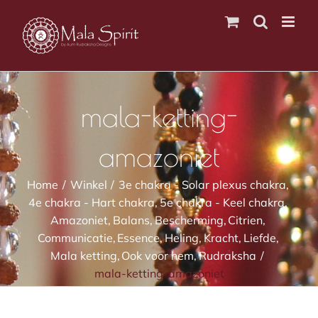
Ga
naar
inhoud
mala-ketting-
amazoniet
Home
Winkel
3e chakra - Solar plexus chakra
4e chakra - Hart chakra
5e chakra - Keel chakra
Amazoniet
Balans
Bescherming
Citrien
Communicatie
Essence
Heling
Kracht
Liefde
Mala ketting
Ook voor hem
Rudraksha
mala-ketting-amazoniet