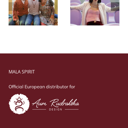
Chiara Karse
i
Dustin Thomas
Carsenzola
MALA SPIRIT
Official European distributor for