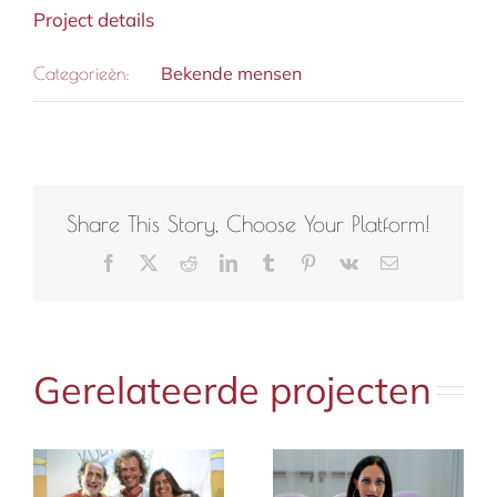
Project details
Bekende mensen
Categorieën:
Share This Story, Choose Your Platform!
Facebook
X
Reddit
LinkedIn
Tumblr
Pinterest
Vk
E-
mail
Gerelateerde projecten