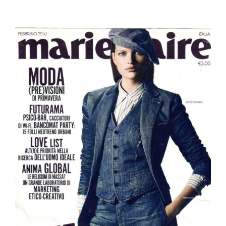
View
Larger
Image