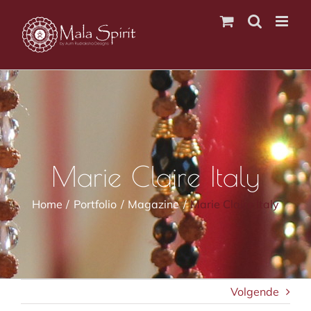
Ga
naar
inhoud
Marie Claire Italy
Home
Portfolio
Magazine
Marie Claire Italy
Volgende