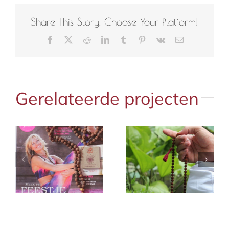
Share This Story, Choose Your Platform!
Facebook
X
Reddit
LinkedIn
Tumblr
Pinterest
Vk
E-
mail
Gerelateerde projecten
e
Yoga krant
Yoga magazine