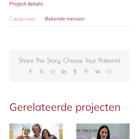
Project details
Bekende mensen
Categorieën:
Share This Story, Choose Your Platform!
Facebook
X
Reddit
LinkedIn
Tumblr
Pinterest
Vk
E-
mail
Gerelateerde projecten