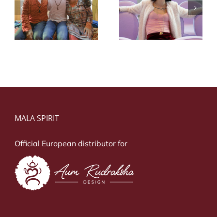
Chiara Karse
i
Dustin Thomas
Carsenzola
MALA SPIRIT
Official European distributor for