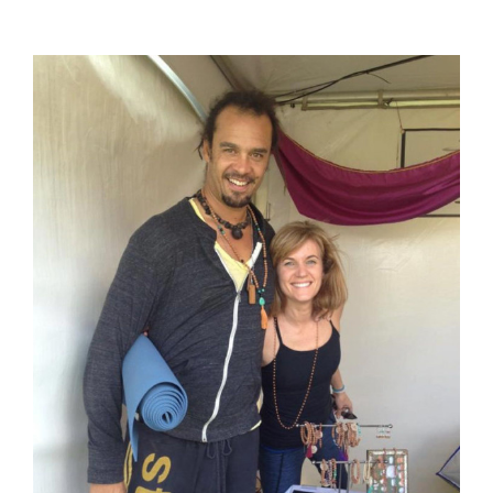
View
Larger
Image