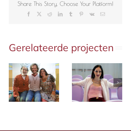
Share This Story, Choose Your Platform!
Facebook
X
Reddit
LinkedIn
Tumblr
Pinterest
Vk
E-
mail
Gerelateerde projecten
Chiara Karse
i
Dustin Thomas
Carsenzola