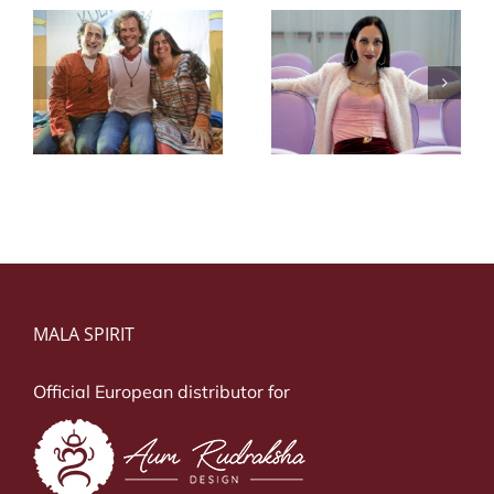
Chiara Karse
i
Dustin Thomas
Carsenzola
MALA SPIRIT
Official European distributor for