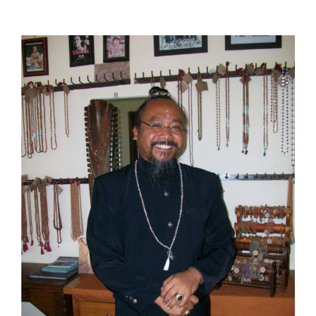
View
Larger
Image