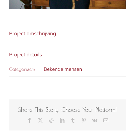
Project omschrijving
Project details
Bekende mensen
Categorieën:
Share This Story, Choose Your Platform!
Facebook
X
Reddit
LinkedIn
Tumblr
Pinterest
Vk
E-
mail