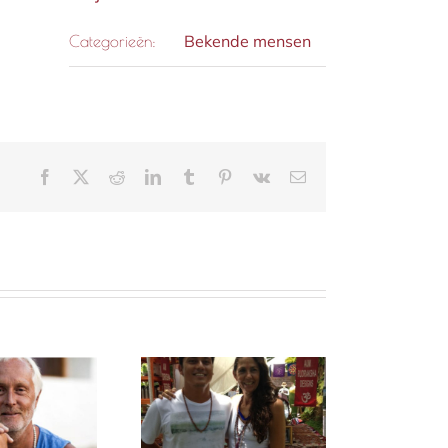
Bekende mensen
Categorieën:
Facebook
X
Reddit
LinkedIn
Tumblr
Pinterest
Vk
E-
mail