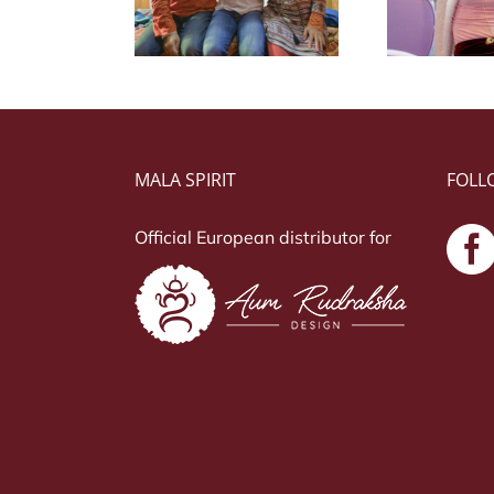
yaa en Pari
Du
Carsenzola
MALA SPIRIT
FOLL
Official European distributor for