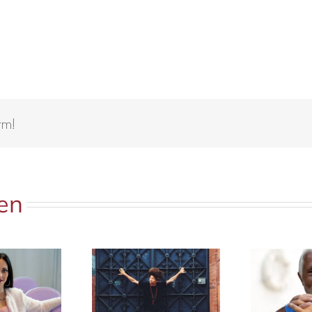
rm!
ten