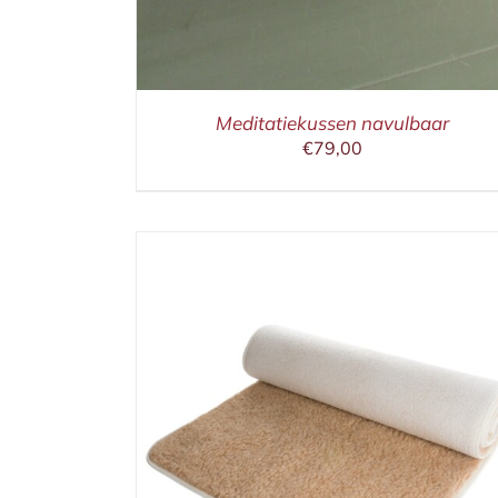
Meditatiekussen navulbaar
€
79,00
ETAILS
IN WINKELMAND
/
DETAILS