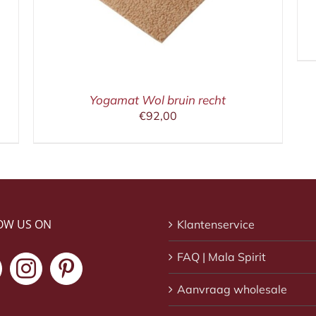
Yogamat Wol bruin recht
€
92,00
OW US ON
Klantenservice
FAQ | Mala Spirit
Aanvraag wholesale