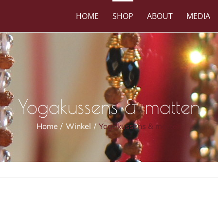
HOME
SHOP
ABOUT
MEDIA
Yogakussens & matten
Home
Winkel
Yogakussens & matten