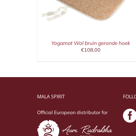
Yogamat Wol bruin geronde hoek
€
108,00
MALA SPIRIT
FOLL
Official European distributor for