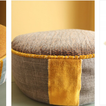
IN WINKELMAND
/
DETAILS