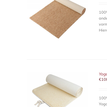
100%
ande
/
DETAILS
vorm
Hier
Yog
€
10
/
DETAILS
100%
Yoga