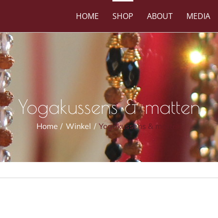
HOME
SHOP
ABOUT
MEDIA
Yogakussens & matten
Home
Winkel
Yogakussens & matten