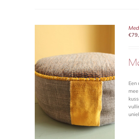
Medi
€
79
Me
Een 
/
DETAILS
mee 
kuss
vull
uniek