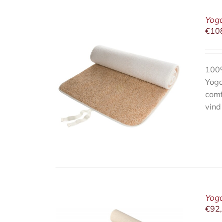
Yog
€
10
100%
Yoga
/
DETAILS
comf
vind
Yoga
€
92