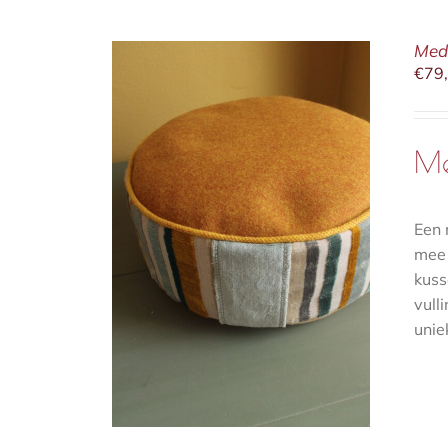
Medi
€
79
Me
Een 
/
DETAILS
mee 
kuss
vull
uniek