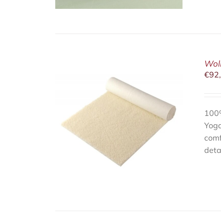
Wol
€
92
100%
Yoga
/
DETAILS
comf
deta