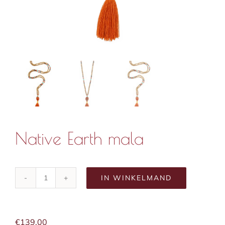
Native Earth mala
IN WINKELMAND
Native
Earth
mala
aantal
€
139,00