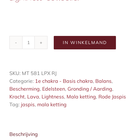
IN WINKELMAND
Native
Earth
mala
aantal
SKU:
MT 581 LPX RJ
Categorie:
1e chakra - Basis chakra
,
Balans
,
Bescherming
,
Edelsteen
,
Gronding / Aarding
,
Kracht
,
Lava
,
Lightness
,
Mala ketting
,
Rode Jaspis
Tag:
jaspis
,
mala ketting
Beschrijving