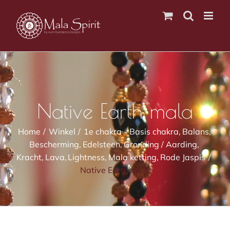
Ga
naar
inhoud
Native Earth mala
Home
Winkel
1e chakra - Basis chakra
Balans
Bescherming
Edelsteen
Gronding / Aarding
Kracht
Lava
Lightness
Mala ketting
Rode Jaspis
Native Earth mala